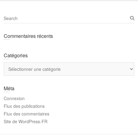
S
e
a
Commentaires récents
r
c
h
Catégories
Catégories
Méta
Connexion
Flux des publications
Flux des commentaires
Site de WordPress-FR