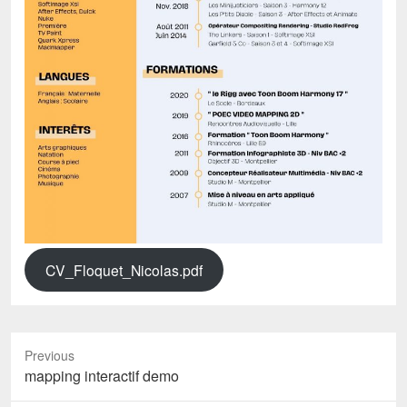
CV_Floquet_Nicolas.pdf
Previous
Previous
mapping interactif demo
post: