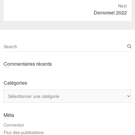
Next
Next
Demoreel 2022
post:
S
e
a
Commentaires récents
r
c
h
Catégories
Catégories
Méta
Connexion
Flux des publications