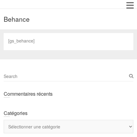
Behance
[gs_behance]
S
e
a
Commentaires récents
r
c
h
Catégories
Catégories