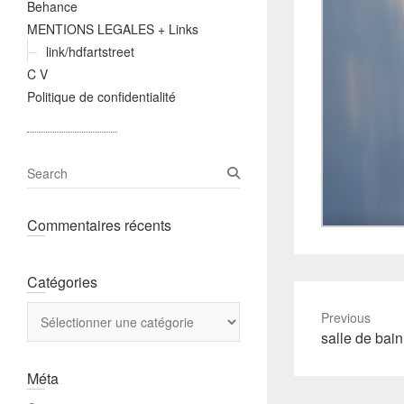
Behance
MENTIONS LEGALES + Links
link/hdfartstreet
C V
Politique de confidentialité
S
e
a
Commentaires récents
r
c
h
Catégories
Catégories
Previous
Previous
salle de bain
post:
Méta