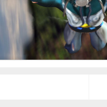
Next
post: