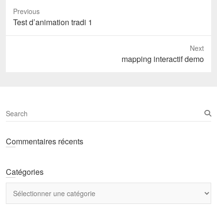
Previous
Previous
Test d’animation tradi 1
post:
Next
Next
mapping interactif demo
post:
S
e
a
Commentaires récents
r
c
h
Catégories
Catégories