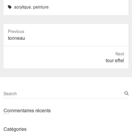
acrylique
,
peinture
Previous
Previous
tonneau
post:
Next
Next
tour effel
post:
S
e
a
Commentaires récents
r
c
h
Catégories