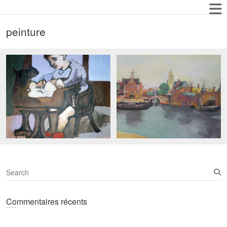
peinture
S
e
a
Commentaires récents
r
c
h