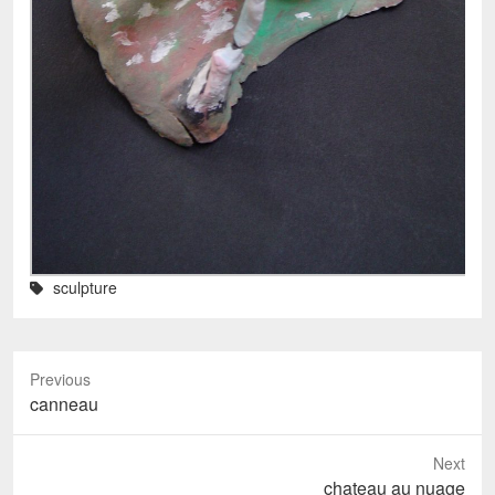
sculpture
Previous
Previous
canneau
post:
Next
Next
chateau au nuage