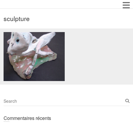
sculpture
S
e
a
Commentaires récents
r
c
h