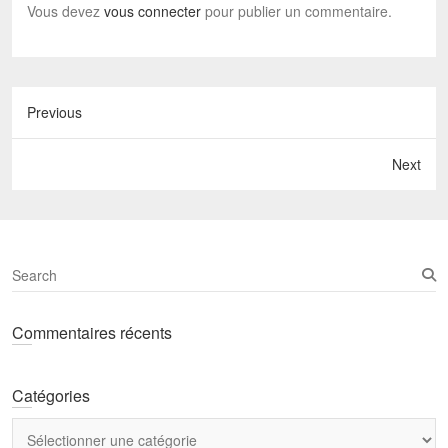
Vous devez
vous connecter
pour publier un commentaire.
Previous
Next
S
e
a
Commentaires récents
r
c
h
Catégories
Catégories