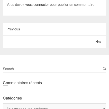
Vous devez
vous connecter
pour publier un commentaire.
Previous
Next
S
e
a
Commentaires récents
r
c
h
Catégories
Catégories