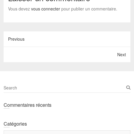
Vous devez
vous connecter
pour publier un commentaire.
Previous
Next
S
e
a
Commentaires récents
r
c
h
Catégories
Catégories