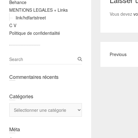
Behance
MENTIONS LEGALES + Links
Vous devez
vo
link/hdfartstreet
C V
Politique de confidentialité
Previous
S
e
a
Commentaires récents
r
c
h
Catégories
Catégories
Méta