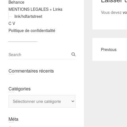
Behance
MENTIONS LEGALES + Links
Vous devez
vo
link/hdfartstreet
C V
Politique de confidentialité
Previous
S
e
a
Commentaires récents
r
c
h
Catégories
Catégories
Méta