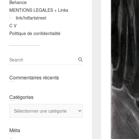
Behance
MENTIONS LEGALES + Links
link/hdfartstreet
C V
Politique de confidentialité
S
e
a
Commentaires récents
r
c
h
Catégories
Catégories
Méta