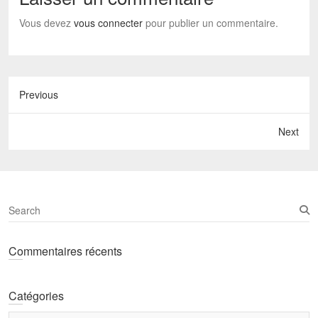
Vous devez
vous connecter
pour publier un commentaire.
Previous
Next
S
e
a
Commentaires récents
r
c
h
Catégories