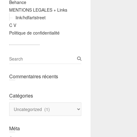
Behance
MENTIONS LEGALES + Links
link/hdfartstreet
C V
Politique de confidentialité
S
e
a
Commentaires récents
r
c
h
Catégories
Catégories
Méta